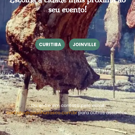
seu evento!
CURITIBA
JOINVILLE
Ou entre em contato pelo email
contato@gauchurrasco.com.br
para outros assuntos.